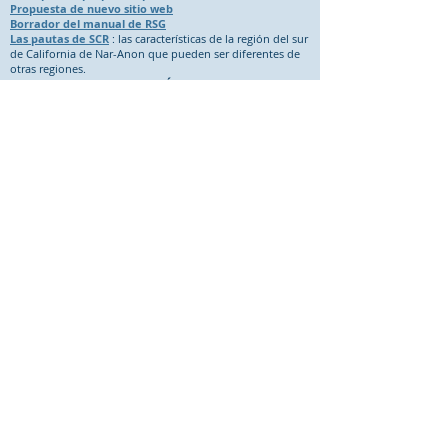
Propuesta de nuevo sitio web
Borrador del manual de RSG
Las pautas de SCR
: las características de la región del sur
de California de Nar-Anon que pueden ser diferentes de
otras regiones.
DIRECTRICES PARA LA REUNIÓN
Las Asambleas Regionales están abiertas a todos los
miembros de Nar-Anon.
FORMULARIO DE INGRESO A LA ASAMBLEA REGIONAL
Complete este formulario cada vez que asista a una
Asamblea. Entregue el formulario al Secretario Regional o
envíelo por correo electrónico a SoCalRegion@Nar-
Anon.org
FORMULARIO DE REGISTRO GSR
Complete este formulario para la primera Asamblea a la
que asista en un año calendario. Entregue el formulario al
Secretario Regional o
envíelo por correo electrónico a
SoCalRegion@Nar-Anon.org
CONTACTO
Sitio web (comentarios, cambios, listas de eventos, etc.):
SoCalWeb@Nar-Anon.org
Liderazgo regional:
SoCalRegion@Nar-Anon.org
© 2021 por la Región del Sur de California de
GRUPOS FAMILIARES NAR-ANON