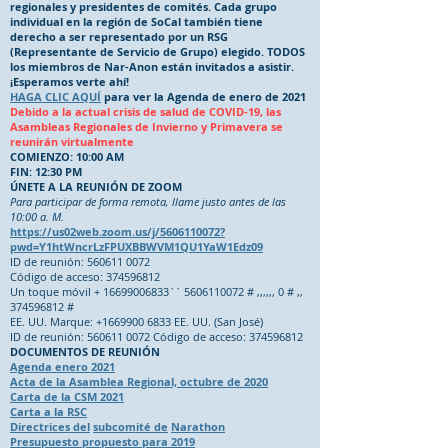
regionales y presidentes de comités. Cada grupo
individual en la región de SoCal también tiene
derecho a ser representado por un RSG
(Representante de Servicio de Grupo) elegido. TODOS
los miembros de Nar-Anon están invitados a asistir.
¡Esperamos verte ahí!
HAGA CLIC AQUÍ
para ver la
Agenda de enero de 2021
Debido a la actual crisis de salud de COVID-19, las
Asambleas Regionales de Invierno y Primavera se
reunirán virtualmente
COMIENZO: 10:00 AM
FIN: 12:30 PM
ÚNETE A LA REUNIÓN DE ZOOM
Para participar de forma remota, llame justo antes de las
10:00 a. M.
https://us02web.zoom.us/j/5606110072?
pwd=Y1htWncrLzFPUXBBWVM1QU1YaW1Edz09
ID de reunión: 560611 0072
Código de acceso: 374596812
Un toque móvil + 16699006833`` 5606110072 # ,,,,,, 0 # ,,
374596812 #
EE. UU. Marque: +1669900 6833 EE. UU. (San José)
ID de reunión: 560611 0072 Código de acceso: 374596812
DOCUMENTOS DE REUNIÓN
Agenda enero 2021
Acta de la Asamblea Regional, octubre de 2020
Carta de la CSM 2021
Carta a la RSC
Directrices del
subcomité de
Narathon
Presupuesto propuesto para 2019