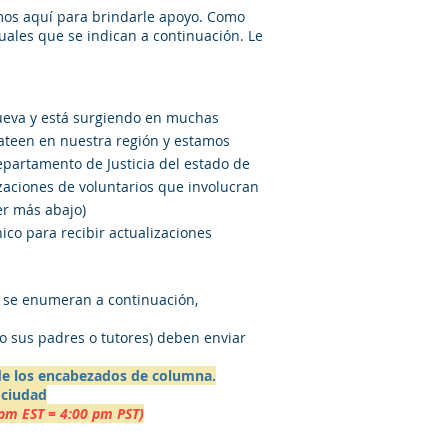
mos aquí para brindarle apoyo. Como
les que se indican a continuación. Le
ueva y está surgiendo en muchas
ateen en nuestra región y estamos
partamento de Justicia del estado de
izaciones de voluntarios que involucran
er más abajo)
ico para recibir actualizaciones
e se enumeran a continuación,
o sus padres o tutores) deben enviar
 de los encabezados de columna.
 ciudad
 pm EST = 4:00 pm PST)