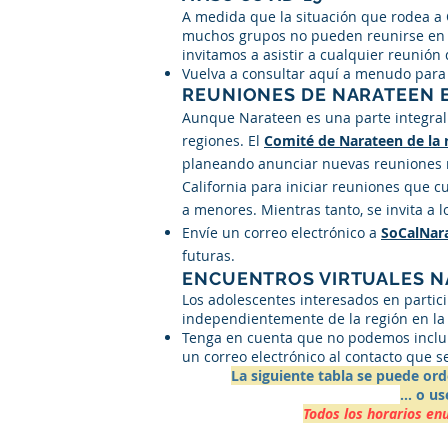
A medida que la situación que rodea a
muchos grupos no pueden reunirse en p
invitamos a asistir a cualquier reunió
Vuelva a consultar aquí a menudo para
REUNIONES DE NARATEEN E
Aunque Narateen es una parte integral
regiones. El
Comité de Narateen de la 
planeando anunciar nuevas reuniones m
California para iniciar reuniones que c
a menores. Mientras tanto, se invita a 
Envíe un correo electrónico a
SoCalNar
futuras.
ENCUENTROS VIRTUALES 
Los adolescentes interesados ​​en part
independientemente de la región en la 
Tenga en cuenta que no podemos incluir
un correo electrónico al contacto que s
La siguiente tabla se puede ord
... o 
Todos los horarios en