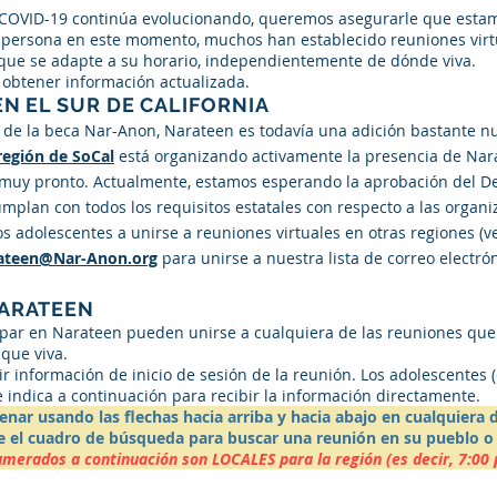
 COVID-19 continúa evolucionando, queremos asegurarle que esta
ersona en este momento, muchos han establecido reuniones virtua
n que se adapte a su horario, independientemente de dónde viva.
 obtener información actualizada.
N EL SUR DE CALIFORNIA
 de la beca Nar-Anon, Narateen es todavía una adición bastante n
región de SoCal
está organizando activamente la presencia de Nar
uy pronto. Actualmente, estamos esperando la aprobación del De
umplan con todos los requisitos estatales con respecto a las organ
los adolescentes a unirse a reuniones virtuales en otras regiones (v
ateen@Nar-Anon.org
para unirse a nuestra lista de correo electrón
NARATEEN
icipar en Narateen pueden unirse a cualquiera de las reuniones qu
que viva.
 información de inicio de sesión de la reunión. Los adolescentes (
e indica a continuación para recibir la información directamente.
enar usando las flechas hacia arriba y hacia abajo en cualquiera
use el cuadro de búsqueda para buscar una reunión en su pueblo o
umerados a continuación son LOCALES para la región (es decir, 7:00