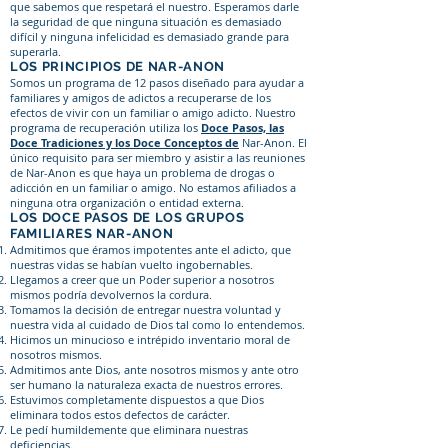
que sabemos que respetará el nuestro. Esperamos darle
la seguridad de que ninguna situación es demasiado
difícil y ninguna infelicidad es demasiado grande para
superarla.
LOS PRINCIPIOS DE NAR-ANON
Somos un programa de 12 pasos diseñado para ayudar a
familiares y amigos de adictos a recuperarse de los
efectos de vivir con un familiar o amigo adicto. Nuestro
programa de recuperación utiliza los
Doce Pasos, las
Doce Tradiciones y los Doce Conceptos de
Nar-Anon. El
único requisito para ser miembro y asistir a las reuniones
de Nar-Anon es que haya un problema de drogas o
adicción en un familiar o amigo. No estamos afiliados a
ninguna otra organización o entidad externa.
LOS DOCE PASOS DE LOS GRUPOS
FAMILIARES NAR-ANON
Admitimos que éramos impotentes ante el adicto, que
nuestras vidas se habían vuelto ingobernables.
Llegamos a creer que un Poder superior a nosotros
mismos podría devolvernos la cordura.
Tomamos la decisión de entregar nuestra voluntad y
nuestra vida al cuidado de Dios tal como lo entendemos.
Hicimos un minucioso e intrépido inventario moral de
nosotros mismos.
Admitimos ante Dios, ante nosotros mismos y ante otro
ser humano la naturaleza exacta de nuestros errores.
Estuvimos completamente dispuestos a que Dios
eliminara todos estos defectos de carácter.
Le pedí humildemente que eliminara nuestras
deficiencias.