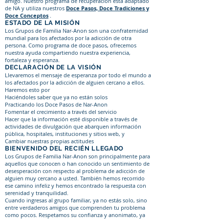
amigo. Nuestro programa de recuperación está adaptado
de NA y utiliza nuestros
Doce Pasos, Doce Tradiciones y
Doce Conceptos
.
ESTADO DE LA MISIÓN
Los Grupos de Familia Nar-Anon son una confraternidad
mundial para los afectados por la adicción de otra
persona. Como programa de doce pasos, ofrecemos
nuestra ayuda compartiendo nuestra experiencia,
fortaleza y esperanza.
DECLARACIÓN DE LA VISIÓN
Llevaremos el mensaje de esperanza por todo el mundo a
los afectados por la adicción de alguien cercano a ellos.
Haremos esto por
Haciéndoles saber que ya no están solos
Practicando los Doce Pasos de Nar-Anon
Fomentar el crecimiento a través del servicio
Hacer que la información esté disponible a través de
actividades de divulgación que abarquen información
pública, hospitales, instituciones y sitios web, y
Cambiar nuestras propias actitudes
BIENVENIDO DEL RECIÉN LLEGADO
Los Grupos de Familia Nar-Anon son principalmente para
aquellos que conocen o han conocido un sentimiento de
desesperación con respecto al problema de adicción de
alguien muy cercano a usted. También hemos recorrido
ese camino infeliz y hemos encontrado la respuesta con
serenidad y tranquilidad.
Cuando ingresas al grupo familiar, ya no estás solo, sino
entre verdaderos amigos que comprenden tu problema
como pocos. Respetamos su confianza y anonimato, ya