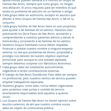
ayuda mutua, pueden llamarse a sí mismos un Grupo de
Familia Nar-Anon, siempre que como grupo, no tengan
otra afiliación. El único requisito para ser miembro es que
exista un problema de adicción en un familiar o amigo.
Cada grupo debe ser autónomo, excepto en asuntos que
afecten a otros Grupos de Familia Nar-Anon, o NA en su
conjunto.
Cada grupo familiar de Nar-Anon tiene un solo propósito;
para ayudar a las familias de los adictos. Hacemos esto
practicando los Doce Pasos de Nar-Anon, animando y
comprendiendo a nuestros parientes adictos y dando la
bienvenida y consolando a las familias de los adictos.
Nuestros Grupos Familiares nunca deben respaldar,
financiar o prestar nuestro nombre a ninguna empresa
externa, no sea que problemas de dinero, propiedad y
prestigio nos desvíen de nuestro objetivo espiritual
primordial; pero aunque es una entidad separada,
siempre debemos cooperar con Narcóticos Anónimos.
Cada grupo debe ser totalmente autosuficiente,
negándose a recibir contribuciones externas.
El trabajo de Nar-Anon Duodécimo Paso debe ser siempre
no profesional, pero nuestros centros de servicio pueden
emplear trabajadores especiales.
Nuestros grupos, como tales, nunca deben organizarse,
pero podemos crear juntas o comités de servicio
directamente responsables ante aquellos a quienes
sirven.
Los Grupos de Familia Nar-Anon no tienen opinión sobre
asuntos externos; de ahí que nuestro nombre nunca
deba ser objeto de controversia pública.