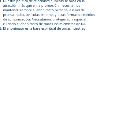
Nuestra política de relaciones públicas se basa en la
atracción más que en la promoción; necesitamos
mantener siempre el anonimato personal a nivel de
prensa, radio, películas, internet y otras formas de medios
de comunicación. Necesitamos proteger con especial
cuidado el anonimato de todos los miembros de NA.
El anonimato es la base espiritual de todas nuestras
tradiciones, recordándonos siempre anteponer los
principios a las personalidades.
LOS DOCE CONCEPTOS DE SERVICIO NAR-
ANON
Así como la libertad para el individuo proviene de los
Doce Pasos y la libertad para el grupo surge de las Doce
Tradiciones, la libertad para la estructura de servicio
florece a partir de los Doce Conceptos.
Para cumplir con el propósito principal de nuestra
confraternidad, los Grupos de Familia Nar-Anon se han
unido para crear una estructura que desarrolla, coordina
y mantiene los servicios en nombre de Nar-Anon en su
conjunto.
La responsabilidad y autoridad final de los servicios de
Nar-Anon recae en los Grupos de Familia Nar-Anon.
Los Grupos de Familia Nar-Anon delegan en la estructura
de servicio la autoridad necesaria para cumplir con las
responsabilidades asignadas.
El liderazgo efectivo es muy valorado en Nar-Anon. Las
cualidades de liderazgo deben considerarse
cuidadosamente al seleccionar servidores de confianza.
Para cada responsabilidad asignada a la estructura de
servicio, se debe definir claramente un único punto de