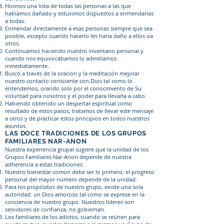
Hicimos una lista de todas las personas a las que
habíamos dañado y estuvimos dispuestos a enmendarlas
a todas.
Enmendar directamente a esas personas siempre que sea
posible, excepto cuando hacerlo les haría daño a ellos oa
otros.
Continuamos haciendo nuestro inventario personal y
cuando nos equivocábamos lo admitíamos
inmediatamente.
Buscó a través de la oración y la meditación mejorar
nuestro contacto consciente con Dios tal como lo
entendemos, orando solo por el conocimiento de Su
voluntad para nosotros y el poder para llevarla a cabo.
Habiendo obtenido un despertar espiritual como
resultado de estos pasos, tratamos de llevar este mensaje
a otros y de practicar estos principios en todos nuestros
asuntos.
LAS DOCE TRADICIONES DE LOS GRUPOS
FAMILIARES NAR-ANON
Nuestra experiencia grupal sugiere que la unidad de los
Grupos Familiares Nar-Anon depende de nuestra
adherencia a estas tradiciones.
Nuestro bienestar común debe ser lo primero; el progreso
personal del mayor número depende de la unidad.
Para los propósitos de nuestro grupo, existe una sola
autoridad: un Dios amoroso tal como se exprese en la
conciencia de nuestro grupo. Nuestros líderes son
servidores de confianza, no gobiernan.
Los familiares de los adictos, cuando se reúnen para