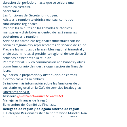
duración del período o hasta que se celebre una
asamblea electoral.
Secretario
Las funciones del Secretario incluyen:
Asista a la reunión telefónica mensual con otros
funcionarios regionales.
Prepare las minutas de las llamadas telefónicas
mensuales y distribúyalas dentro de las 2 semanas
posteriores a la reunión.
Asistir a las asambleas regionales trimestrales con los
oficiales regionales y representantes de servicio de grupo.
Prepare las minutas de la asamblea regional trimestral y
envíe esas minutas al presidente regional dentro de las 2
semanas posteriores a la reunión.
Representar al SCR en comunicación con bancos y otros
como funcionario de nuestra organización sin fines de
lucro.
Ayudar en la preparación y distribución de correos
electrónicos a los miembros.
Se incluye más información sobre las funciones de un
secretario regional en la
Guía de servicios locales
y las
Directrices de SCR.
Tesorero
(puesto actualmente vacante)
Maneja las finanzas de la región
Es miembro del Comité de Finanzas.
Delegado de región
y
delegado alterno de región
El Delegado Regional asiste a la Conferencia Mundial Nar-
Anon cada dos años (que se llevará a cabo en 2021
virtualmente debido a las restricciones de COVID-19, pero
generalmente se lleva a cabo en Torrance, CA) y