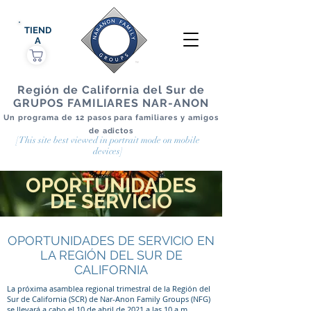
TIEND
A
Región de California del Sur de
GRUPOS FAMILIARES NAR-ANON
Un programa de 12 pasos para familiares y amigos
de adictos
[This site best viewed in portrait mode on mobile
devices]
OPORTUNIDADES
DE SERVICIO
OPORTUNIDADES DE SERVICIO EN
LA REGIÓN DEL SUR DE
CALIFORNIA
La próxima asamblea regional trimestral de la Región del
Sur de California (SCR) de Nar-Anon Family Groups (NFG)
se llevará a cabo el 10 de abril de 2021 a las 10 a.m.