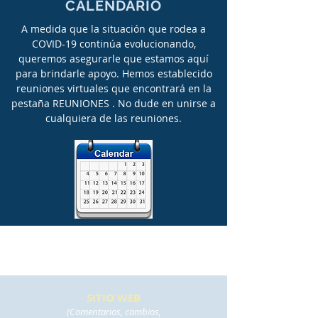
CALENDARIO
A medida que la situación que rodea a
COVID-19 continúa evolucionando,
queremos asegurarle que estamos aquí
para brindarle apoyo. Hemos establecido
reuniones virtuales que encontrará en la
pestaña REUNIONES
. No dude en unirse a
cualquiera de las reuniones.
SITIO WEB
(Comentarios, cambios,