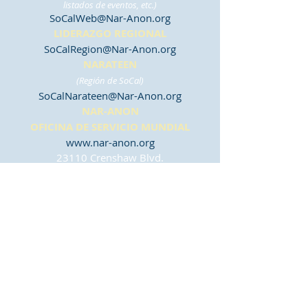
listados de eventos, etc.)
SoCalWeb@Nar-Anon.org
LIDERAZGO REGIONAL
SoCalRegion@Nar-Anon.org
NARATEEN
(Región de SoCal)
SoCalNarateen@Nar-Anon.org
NAR-ANON
OFICINA DE SERVICIO MUNDIAL
www.nar-anon.org
23110 Crenshaw Blvd.
Suite A
Torrance, CA 90505
(310) 534-8188
o
(800) 477-6291
wso@nar-anon.org
(inglés)
osm@nar-anon.org
(español)
CONTÁCTENOS
Para unirse a nuestra lista de correo
electrónico o enviar consultas sobre este sitio