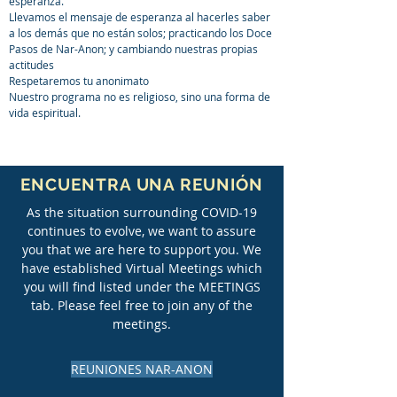
esperanza.
Llevamos el mensaje de esperanza al hacerles saber
a los demás que no están solos; practicando los Doce
Pasos de Nar-Anon; y cambiando nuestras propias
actitudes
Respetaremos tu anonimato
Nuestro programa no es religioso, sino una forma de
vida espiritual.
ENCUENTRA UNA REUNIÓN
As the situation surrounding COVID-19
continues to evolve, we want to assure
you that we are here to support you. We
have established Virtual Meetings which
you will find listed under the
MEETINGS
tab
. Please feel free to join any of the
meetings.
REUNIONES NAR-ANON