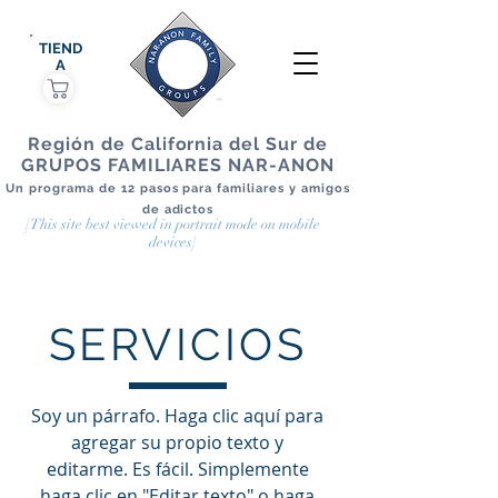
TIEND
A
Región de California del Sur de
GRUPOS FAMILIARES NAR-ANON
Un programa de 12 pasos para familiares y amigos
de adictos
[This site best viewed in portrait mode on mobile
devices]
SERVICIOS
Soy un párrafo. Haga clic aquí para
agregar su propio texto y
editarme. Es fácil. Simplemente
haga clic en "Editar texto" o haga