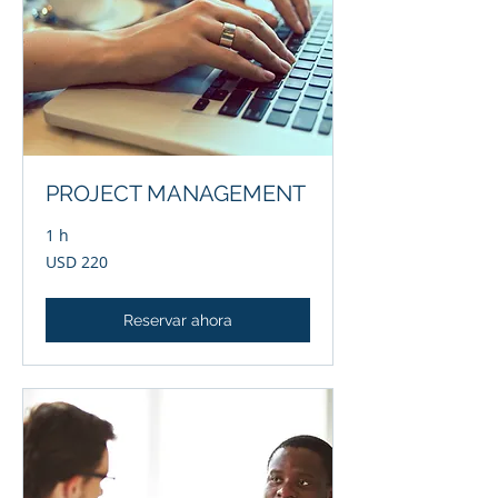
PROJECT MANAGEMENT
1 h
220
USD 220
dólares
estadounidenses
Reservar ahora