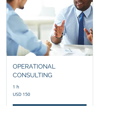
OPERATIONAL
CONSULTING
1 h
150
USD 150
dólares
estadounidenses
Reservar ahora