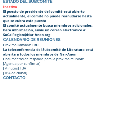
ESTADO DEL SUBCOMITÉ
Inactivo
El
puesto de presidente del comité está abierto
actualmente, el comité no puede reanudarse hasta
que se cubra este puesto
El comité actualmente busca miembros adicionales.
Para información, envíe un
correo electrónico a:
SoCalRegion@Nar-Anon.org
CALENDARIO DE REUNIONES
Próxima llamada: TBD
La teleconferencia del Subcomité de Literatura está
abierta a todos los miembros de Nar-Anon
Documentos de respaldo para la próxima reunión:
[Agenda por confirmar]
[Minutos] TBA
[TBA adicional]
CONTACTO
Trudi C, enlace de literatura
correo electrónico:
trudicvy@yahoo.com
ARCHIVO DE DOCUMENTOS
[TBD - debido a la naturaleza delicada de algunos
documentos, la decisión de almacenar en línea la
determina el presidente del comité]
En todos los niveles de Nar-Anon, todos los miembros y
oficiales deben estar sujetos a las Doce Tradiciones y los
Doce Conceptos de Servicio de Nar-Anon.