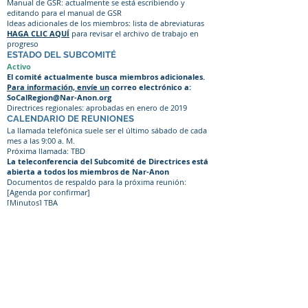
Manual de GSR: actualmente se está escribiendo y
editando para el manual de GSR
Ideas adicionales de los miembros: lista de abreviaturas
HAGA CLIC AQUÍ
para revisar el archivo de trabajo en
progreso
ESTADO DEL SUBCOMITÉ
Activo
El comité actualmente busca miembros adicionales.
Para información, envíe un
correo electrónico a:
SoCalRegion@Nar-Anon.org
Directrices regionales: aprobadas en enero de 2019
CALENDARIO DE REUNIONES
La llamada telefónica suele ser el último sábado de cada
mes a las 9:00 a. M.
Próxima llamada: TBD
La teleconferencia del Subcomité de Directrices está
abierta a todos los miembros de Nar-Anon
Documentos de respaldo para la próxima reunión:
[Agenda por confirmar]
[Minutos] TBA
[TBA adicional]
CONTACTO
Liderazgo regional
correo electrónico:
SoCalRegion@Nar-Anon.org
ARCHIVO DE DOCUMENTOS
Manual de RSG
- Versión de enero de 2019
Directrices regionales
: aprobadas en enero de 2019
En todos los niveles de Nar-Anon, todos los miembros y
oficiales deben estar sujetos a las Doce Tradiciones y los